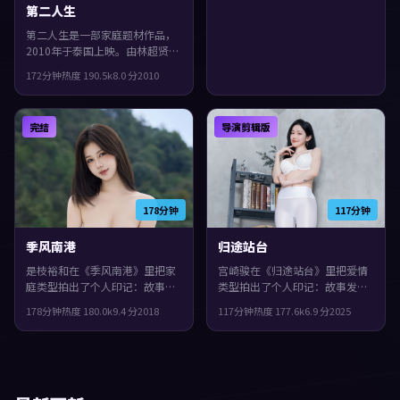
第二人生
第二人生是一部家庭题材作品，
2010年于泰国上映。由林超贤执
导，全度妍、刘亦菲、刘德华等
172分钟
热度
190.5
k
8.0
分
2010
主演。城市空间成为情绪与悬念
的载体，片尾余味很足。
完结
导演剪辑版
178分钟
117分钟
季风南港
归途站台
是枝裕和在《季风南港》里把家
宫崎骏在《归途站台》里把爱情
庭类型拍出了个人印记：故事发
类型拍出了个人印记：故事发生
生在英国，2018年与观众见面。
在西班牙，2025年与观众见面。
178分钟
热度
180.0
k
9.4
分
2018
117分钟
热度
177.6
k
6.9
分
2025
主演包括章子怡、长泽雅美、佛
主演包括刘青云、基里安·墨
罗伦斯·珀。群像戏份饱满，配
菲、张译。一场意外把原本平行
角也有完整弧光，观感紧凑，值
的人生拧在一起，片尾余味很
得推荐。
足。