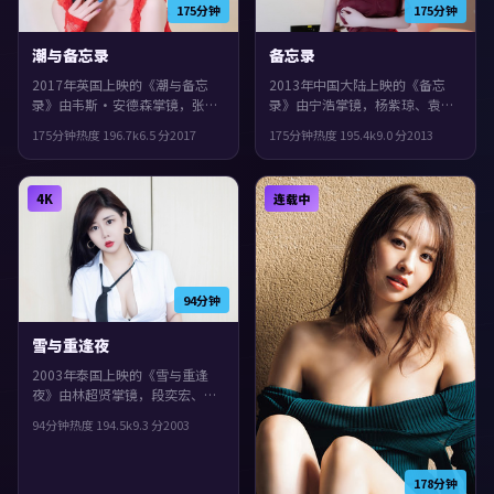
175分钟
175分钟
潮与备忘录
备忘录
2017年英国上映的《潮与备忘
2013年中国大陆上映的《备忘
录》由韦斯·安德森掌镜，张子
录》由宁浩掌镜，杨紫琼、袁
枫、裴斗娜、周迅共同演绎。类
泉、周冬雨共同演绎。类型上偏
175分钟
热度
196.7
k
6.5
分
2017
175分钟
热度
195.4
k
9.0
分
2013
型上偏喜剧，镜头语言偏写实，
爱情，影片在类型框架里仍保留
细节里埋着伏笔，片尾余味很
了作者表达，镜头语言偏写实，
足。
细节里埋着伏笔。
4K
连载中
94分钟
雪与重逢夜
2003年泰国上映的《雪与重逢
夜》由林超贤掌镜，段奕宏、古
天乐、谭卓共同演绎。类型上偏
94分钟
热度
194.5
k
9.3
分
2003
爱情，影片在类型框架里仍保留
了作者表达，节奏前半段克制蓄
力，后半段集中爆发。
178分钟