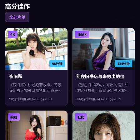
高分佳作
全部片单
4K
IMAX
98分钟
134分钟
夜旧账
别在旧书店与未寄出的信
《夜旧账》讲述犯罪故事，背景
《别在旧书店与未寄出的信》讲
设定与人物关系都紧扣西班牙当
述家庭故事，背景设定与人物关
下的生活质感。2013年上映，金
系都紧扣意大利当下的生活质
98分钟
热度
40.6
k
9.5
分
2013
134分钟
热度
34.6
k
9.5
分
2019
基德执导，咏梅、杨紫、河正宇
感。2019年上映，张艺谋执导，
领衔。结局留白，给观众回味与
易烊千玺、杨紫、苍井优领衔。
讨论空间，观感紧凑，值得推
群像戏份饱满，配角也有完整弧
院线
杜比
荐。
光，观感紧凑，值得推荐。