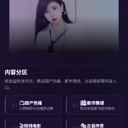
内容分区
按类型快速浏览；精选国产热播、都市情感、古装悬疑等频道入
口。
📺
🏙️
国产热播
都市情感
01
02
口碑新剧与热播榜合集
职场家庭都市题材精选
🎬
🎭
院线电影
古装传奇
03
04