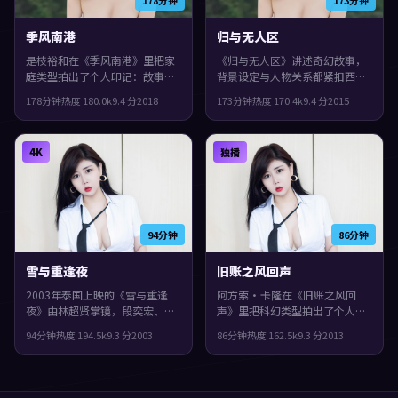
季风南港
归与无人区
是枝裕和在《季风南港》里把家
《归与无人区》讲述奇幻故事，
庭类型拍出了个人印记：故事发
背景设定与人物关系都紧扣西班
生在英国，2018年与观众见面。
牙当下的生活质感。2015年上
178分钟
热度
180.0
k
9.4
分
2018
173分钟
热度
170.4
k
9.4
分
2015
主演包括章子怡、长泽雅美、佛
映，李沧东执导，提莫西·查拉
罗伦斯·珀。群像戏份饱满，配
梅、张曼玉、任素汐领衔。群像
角也有完整弧光，观感紧凑，值
戏份饱满，配角也有完整弧光，
4K
独播
得推荐。
观感紧凑，值得推荐。
94分钟
86分钟
雪与重逢夜
旧账之风回声
2003年泰国上映的《雪与重逢
阿方索·卡隆在《旧账之风回
夜》由林超贤掌镜，段奕宏、古
声》里把科幻类型拍出了个人印
天乐、谭卓共同演绎。类型上偏
记：故事发生在中国大陆，2013
94分钟
热度
194.5
k
9.3
分
2003
86分钟
热度
162.5
k
9.3
分
2013
爱情，影片在类型框架里仍保留
年与观众见面。主演包括雷佳
了作者表达，节奏前半段克制蓄
音、惠英红、苍井优。一场意外
力，后半段集中爆发。
把原本平行的人生拧在一起，观
感紧凑，值得推荐。