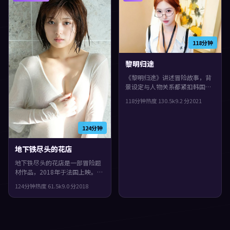
118分钟
黎明归途
《黎明归途》讲述冒险故事，背
景设定与人物关系都紧扣韩国当
下的生活质感。2021年上映，阿
118分钟
热度
130.5
k
9.2
分
2021
方索·卡隆执导，章子怡、赵丽
颖、基里安·墨菲领衔。叙事在
回忆与现实之间交错推进，片尾
124分钟
余味很足。
地下铁尽头的花店
地下铁尽头的花店是一部冒险题
材作品，2018年于法国上映。由
宫崎骏执导，沈腾、基里安·墨
124分钟
热度
61.5
k
9.0
分
2018
菲、杨紫琼等主演。结局留白，
给观众回味与讨论空间，观感紧
凑，值得推荐。