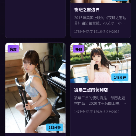
夜班之窗边界
2016年美国上映的《夜班之窗边
界》由诺兰掌镜，孙艺珍、小松
菜奈、菅田将晖共同演绎。类型
178分钟
热度
191.6
k
7.0
分
2016
上偏犯罪，一场意外把原本平行
的人生拧在一起，整体完成度较
高，适合喜欢细腻叙事与人物刻
完结
韩剧
画的观众。
147分钟
凌晨三点的便利店
凌晨三点的便利店是一部历史题
材作品，2020年于韩国上映。由
贾樟柯执导，易烊千玺、杨紫、
147分钟
热度
189.9
k
6.2
分
2020
咏梅等主演。人物在道德与生存
之间反复拉扯，观感紧凑，值得
推荐。
172分钟