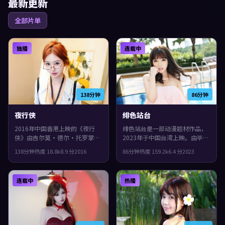
最新更新
全部片单
独播
连载中
138分钟
86分钟
夜行侠
绯色站台
2016年中国香港上映的《夜行
绯色站台是一部动漫题材作品，
侠》由吉尔莫·德尔·托罗掌
2023年于中国台湾上映。由毕赣
镜，王凯、古天乐、黄渤共同演
执导，张子枫、黄渤、周迅等主
138分钟
热度
18.8
k
8.9
分
2016
86分钟
热度
159.2
k
6.4
分
2023
绎。类型上偏科幻，镜头语言偏
演。城市空间成为情绪与悬念的
写实，细节里埋着伏笔，整体完
载体，整体完成度较高，适合喜
成度较高，适合喜欢细腻叙事与
欢细腻叙事与人物刻画的观众。
连载中
热播
人物刻画的观众。