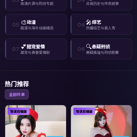
高清片源与院线专题
古装历史与传奇故事
🎨
🎤
动漫
综艺
05
06
国漫与海外动画精选
热播综艺与真人秀
💕
🔍
甜宠爱情
悬疑刑侦
07
08
甜宠与青春爱情剧
悬疑推理与刑侦剧集
热门推荐
全部片单
导演剪辑版
导演剪辑版