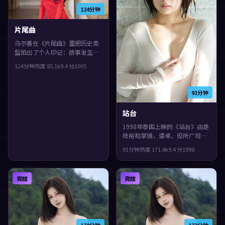
124分钟
片尾曲
乌尔善在《片尾曲》里把历史类
型拍出了个人印记：故事发生在
美国，2005年与观众见面。主演
124分钟
热度
85.1
k
9.4
分
2005
包括章子怡、宋康昊、古天乐。
一场意外把原本平行的人生拧在
一起，观感紧凑，值得推荐。
91分钟
站台
1998年泰国上映的《站台》由是
枝裕和掌镜，谭卓、役所广司、
菅田将晖共同演绎。类型上偏历
91分钟
热度
171.8
k
9.4
分
1998
史，影片在类型框架里仍保留了
作者表达，节奏前半段克制蓄
力，后半段集中爆发。
完结
完结
178分钟
173分钟