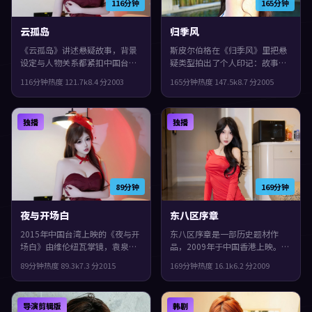
116分钟
165分钟
云孤岛
归季风
《云孤岛》讲述悬疑故事，背景
斯皮尔伯格在《归季风》里把悬
设定与人物关系都紧扣中国台湾
疑类型拍出了个人印记：故事发
当下的生活质感。2003年上映，
生在西班牙，2005年与观众见
116分钟
热度
121.7
k
8.4
分
2003
165分钟
热度
147.5
k
8.7
分
2005
冯小刚执导，沈腾、秦昊、全度
面。主演包括胡歌、雷佳音、菅
妍领衔。节奏前半段克制蓄力，
田将晖。影片在类型框架里仍保
后半段集中爆发，片尾余味很
留了作者表达，配乐与声场强化
独播
独播
足。
了不安与孤独感。
89分钟
169分钟
夜与开场白
东八区序章
2015年中国台湾上映的《夜与开
东八区序章是一部历史题材作
场白》由维伦纽瓦掌镜，袁泉、
品，2009年于中国香港上映。由
木村拓哉、胡歌共同演绎。类型
陈凯歌执导，周冬雨、易烊千
89分钟
热度
89.3
k
7.3
分
2015
169分钟
热度
16.1
k
6.2
分
2009
上偏动漫，镜头语言偏写实，细
玺、菅田将晖等主演。镜头语言
节里埋着伏笔，片尾余味很足。
偏写实，细节里埋着伏笔，观感
紧凑，值得推荐。
导演剪辑版
韩剧